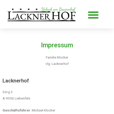
Zum
Inhalt
Me
springen
Impressum
Familie Klocker
vlg. Lacknerhof
Lacknerhof
Sörg 3
A-9556 Liebenfels
Geschäftsführer
: Michael Klocker